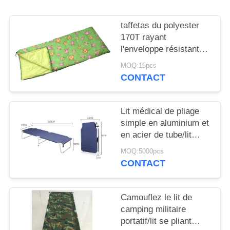
taffetas du polyester
170T rayant
l'enveloppe résistante
de coton de camping
MOQ:15pcs
de couchage de flaque
CONTACT
creuse douce du sac
200gsm (180+30)
*75cm
Lit médical de pliage
simple en aluminium et
en acier de tube/lit
camping militaire
MOQ:5000pcs
CONTACT
Camouflez le lit de
camping militaire
portatif/lit se pliant