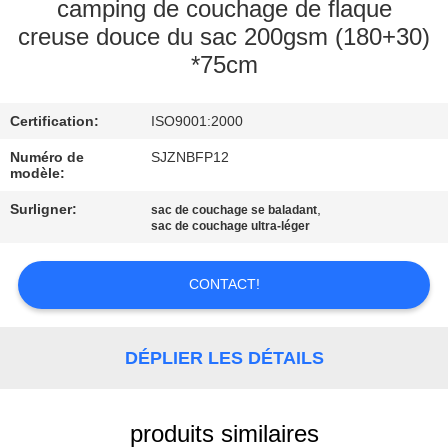
camping de couchage de flaque
creuse douce du sac 200gsm (180+30)
CONTRÔLE
*75cm
DE
QUALITÉ
Certification:
ISO9001:2000
Numéro de
SJZNBFP12
CONTACTEZ-
modèle:
NOUS
Surligner:
,
sac de couchage se baladant
sac de couchage ultra-léger
PLAN
CONTACT!
DU
SITE
DÉPLIER LES DÉTAILS
PRIVACY
POLICY
produits similaires