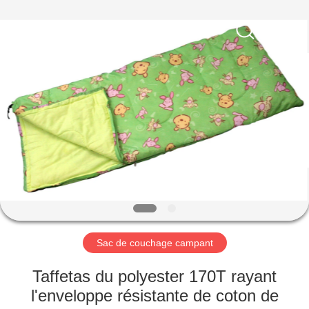
Silk
Road
Enterprise
Management
Services
Co.,LTD.
All
Rights
MAISON
Reserved.
PRODUITS
AU
SUJET
DE
NOUS
Sac de couchage campant
VISITE
Taffetas du polyester 170T rayant
D'USINE
l'enveloppe résistante de coton de