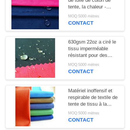
de toile de coton de
tente, la chaleur -
matériel de fil de tissu
MOQ:5000 mètres
de sofa d'isolation
CONTACT
630gsm 22oz a ciré le
tissu imperméable
résistant pour des
tentes rétrécit -
MOQ:5000 mètres
résistant
CONTACT
Matériel inoffensif et
respirable de textile de
tente de tissu à la
maison coloré de toile
MOQ:5000 mètres
CONTACT