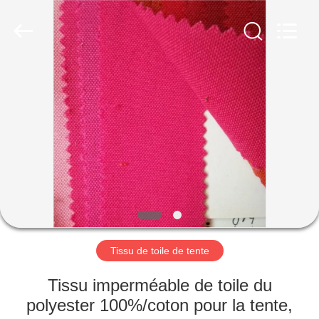
Silk
Road
Enterprise
Management
Services
Co.,LTD.
All
Rights
MAISON
Reserved.
PRODUITS
AU
SUJET
DE
NOUS
Tissu de toile de tente
VISITE
Tissu imperméable de toile du
D'USINE
polyester 100%/coton pour la tente,