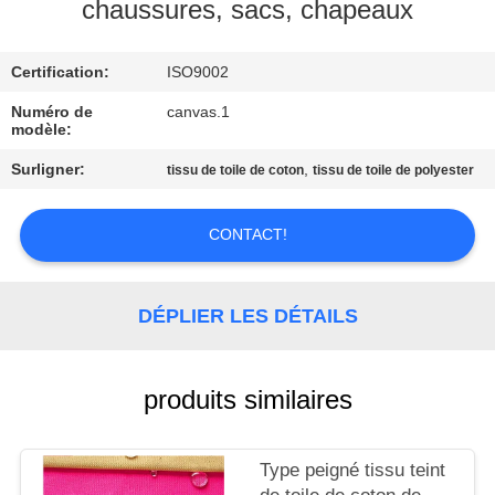
chaussures, sacs, chapeaux
CONTRÔLE
Certification:
ISO9002
DE
QUALITÉ
Numéro de
canvas.1
modèle:
Surligner:
,
tissu de toile de coton
tissu de toile de polyester
CONTACTEZ-
NOUS
CONTACT!
PLAN
DÉPLIER LES DÉTAILS
DU
SITE
produits similaires
PRIVACY
POLICY
Type peigné tissu teint