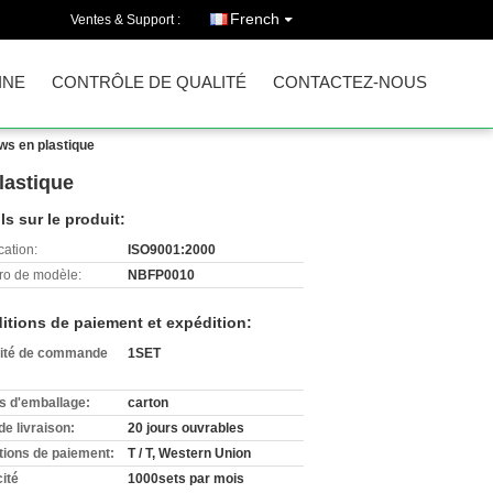
French
Ventes & Support :
INE
CONTRÔLE DE QUALITÉ
CONTACTEZ-NOUS
ows en plastique
lastique
ls sur le produit:
cation:
ISO9001:2000
o de modèle:
NBFP0010
itions de paiement et expédition:
ité de commande
1SET
ls d'emballage:
carton
de livraison:
20 jours ouvrables
tions de paiement:
T / T, Western Union
ité
1000sets par mois