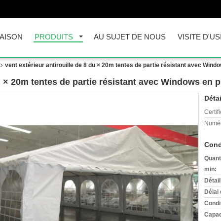
AISON
PRODUITS
AU SUJET DE NOUS
VISITE D'US
vent extérieur antirouille de 8 du × 20m tentes de partie résistant avec Wind
du × 20m tentes de partie résistant avec Windows en p
Détai
Certifi
Numér
Cond
Quant
min:
Détai
Délai 
Condi
Capac