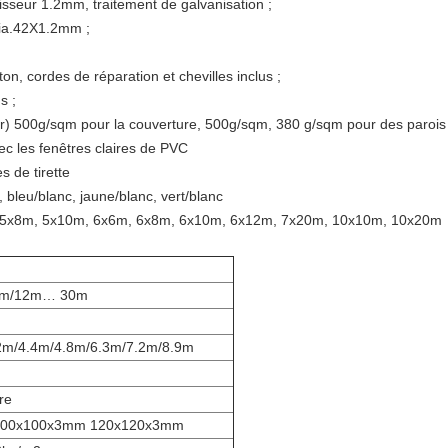
sseur 1.2mm, traitement de galvanisation ;
 dia.42X1.2mm ;
on, cordes de réparation et chevilles inclus ;
s ;
ter) 500g/sqm pour la couverture, 500g/sqm, 380 g/sqm pour des parois 
ec les fenêtres claires de PVC
s de tirette
, bleu/blanc, jaune/blanc, vert/blanc
, 5x8m, 5x10m, 6x6m, 6x8m, 6x10m, 6x12m, 7x20m, 10x10m, 10x20m
0m/12m… 30m
2m/4.4m/4.8m/6.3m/7.2m/8.9m
re
100x100x3mm 120x120x3mm