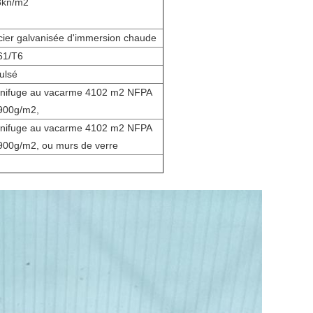
3kn/m2
acier galvanisée d'immersion chaude
61/T6
ulsé
ignifuge au vacarme 4102 m2 NFPA
900g/m2,
ignifuge au vacarme 4102 m2 NFPA
900g/m2, ou murs de verre