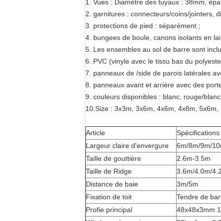
1.
Vues : Diamètre des tuyaux : 38mm, épai
2. garnitures : connecteurs/coins/jointers,
3. protections de pied : séparément ;
4. bungees de boule, canons isolants en lait
5. Les ensembles au sol de barre sont inclu
6. PVC (vinyle avec le tissu bas du polyes
7. panneaux de /side de parois latérales av
8. panneaux avant et arrière avec des porte
9. couleurs disponibles : blanc, rouge/blanc
10.Size : 3x3m, 3x6m, 4x6m, 4x8m, 5x6m
Article
Spécifications
Largeur claire d'envergure
6m/8m/9m/1
Taille de gouttière
2.6m-3.5m
Taille de Ridge
3.6m/4.0m/4.
Distance de baie
3m/5m
Fixation de toit
Tendre de bar
Profie principal
48x48x3mm 