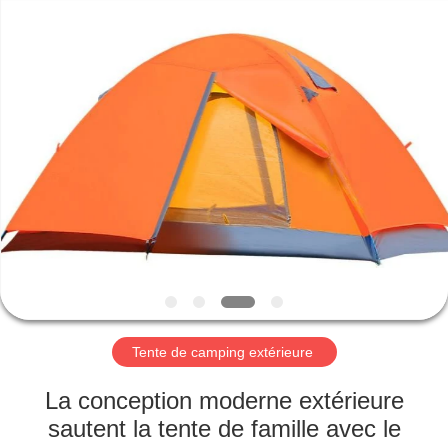
Silk
Road
Enterprise
Management
Services
Co.,LTD.
All
Rights
MAISON
Reserved.
PRODUITS
AU
SUJET
DE
NOUS
Tente de camping extérieure
VISITE
La conception moderne extérieure
D'USINE
sautent la tente de famille avec le