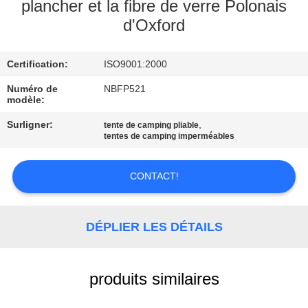
plancher et la fibre de verre Polonais
d'Oxford
CONTRÔLE
DE
Certification:
ISO9001:2000
QUALITÉ
Numéro de
NBFP521
modèle:
CONTACTEZ-
Surligner:
,
tente de camping pliable
NOUS
tentes de camping imperméables
CONTACT!
PLAN
DU
SITE
DÉPLIER LES DÉTAILS
PRIVACY
produits similaires
POLICY