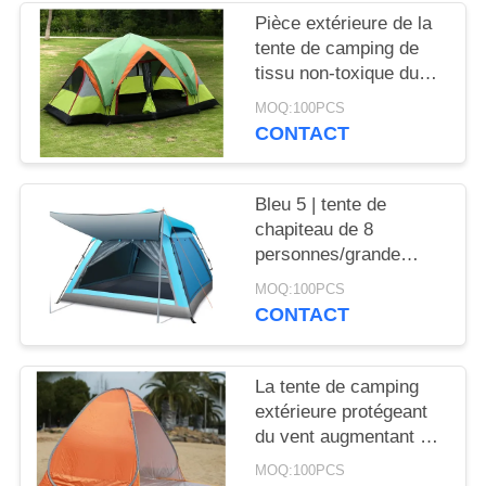
Pièce extérieure de la
tente de camping de
tissu non-toxique du
polyester 190T 2 pour
MOQ:100PCS
la personne 8 To10
CONTACT
Bleu 5 | tente de
chapiteau de 8
personnes/grande
couche de tente de
MOQ:100PCS
camping double
CONTACT
La tente de camping
extérieure protégeant
du vent augmentant 3
instantanés
MOQ:100PCS